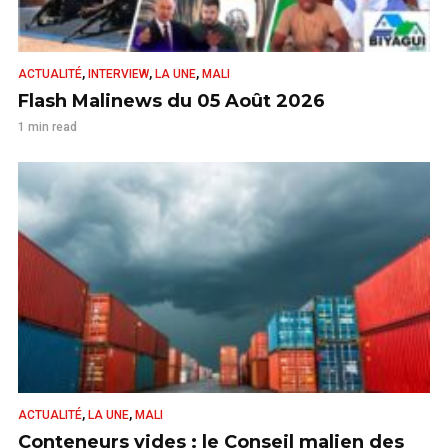
,
,
,
ACTUALITÉ
INTERVIEW
LA UNE
MALI
Flash Malinews du 05 Août 2026
1 min read
,
,
ACTUALITÉ
LA UNE
MALI
Conteneurs vides : le Conseil malien des