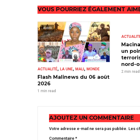
VOUS POURRIEZ ÉGALEMENT AIM
AUDIO
ACTUALIT
Macina
un poi
terror
nord-ou
,
,
,
ACTUALITÉ
LA UNE
MALI
MONDE
2 min read
Flash Malinews du 06 août
2026
1 min read
AJOUTEZ UN COMMENTAIRE
Votre adresse e-mail ne sera pas publiée.
Les c
Commentaire
*