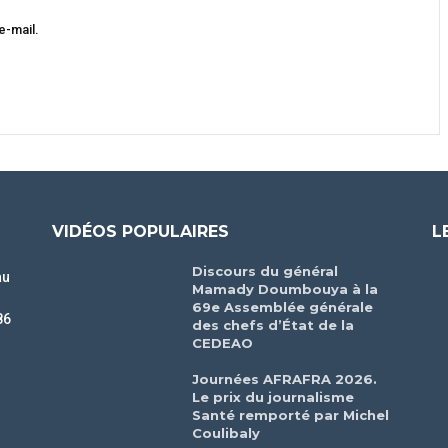
e-mail.
VIDÉOS POPULAIRES
L
Discours du général
au
Mamady Doumbouya à la
69e Assemblée générale
86
des chefs d’État de la
CEDEAO
r
Journées AFRAFRA 2026.
Le prix du journalisme
Santé remporté par Michel
Coulibaly