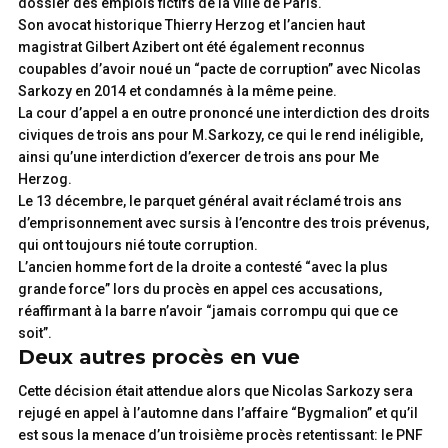
dossier des emplois fictifs de la ville de Paris.
Son avocat historique Thierry Herzog et l’ancien haut
magistrat Gilbert Azibert ont été également reconnus
coupables d’avoir noué un “pacte de corruption” avec Nicolas
Sarkozy en 2014 et condamnés à la même peine.
La cour d’appel a en outre prononcé une interdiction des droits
civiques de trois ans pour M.Sarkozy, ce qui le rend inéligible,
ainsi qu’une interdiction d’exercer de trois ans pour Me
Herzog.
Le 13 décembre, le parquet général avait réclamé trois ans
d’emprisonnement avec sursis à l’encontre des trois prévenus,
qui ont toujours nié toute corruption.
L’ancien homme fort de la droite a contesté “avec la plus
grande force” lors du procès en appel ces accusations,
réaffirmant à la barre n’avoir “jamais corrompu qui que ce
soit”.
Deux autres procès en vue
Cette décision était attendue alors que Nicolas Sarkozy sera
rejugé en appel à l’automne dans l’affaire “Bygmalion” et qu’il
est sous la menace d’un troisième procès retentissant: le PNF