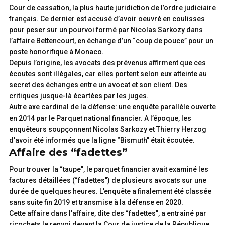
Cour de cassation, la plus haute juridiction de l’ordre judiciaire
français. Ce dernier est accusé d’avoir oeuvré en coulisses
pour peser sur un pourvoi formé par Nicolas Sarkozy dans
l’affaire Bettencourt, en échange d’un “coup de pouce” pour un
poste honorifique à Monaco.
Depuis l’origine, les avocats des prévenus affirment que ces
écoutes sont illégales, car elles portent selon eux atteinte au
secret des échanges entre un avocat et son client. Des
critiques jusque-là écartées par les juges.
Autre axe cardinal de la défense: une enquête parallèle ouverte
en 2014 par le Parquet national financier. A l’époque, les
enquêteurs soupçonnent Nicolas Sarkozy et Thierry Herzog
d’avoir été informés que la ligne “Bismuth” était écoutée.
Affaire des “fadettes”
Pour trouver la “taupe”, le parquet financier avait examiné les
factures détaillées (“fadettes”) de plusieurs avocats sur une
durée de quelques heures. L’enquête a finalement été classée
sans suite fin 2019 et transmise à la défense en 2020.
Cette affaire dans l’affaire, dite des “fadettes”, a entraîné par
ricochets le renvoi devant la Cour de justice de la République