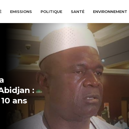
É
EMISSIONS
POLITIQUE
SANTÉ
ENVIRONNEMENT
a
bidjan :
 10 ans