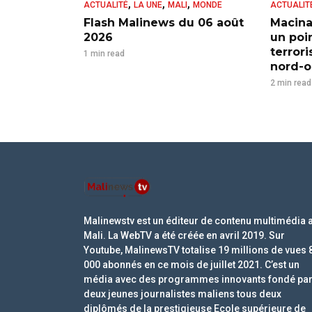
,
,
,
ACTUALITÉ
LA UNE
MALI
MONDE
ACTUALIT
Flash Malinews du 06 août
Macina
2026
un poi
terror
1 min read
nord-ou
2 min read
Malinewstv est un éditeur de contenu multimédia 
Mali. La WebTV a été créée en avril 2019. Sur
Youtube, MalinewsTV totalise 19 millions de vues 
000 abonnés en ce mois de juillet 2021. C’est un
média avec des programmes innovants fondé pa
deux jeunes journalistes maliens tous deux
diplômés de la prestigieuse Ecole supérieure de