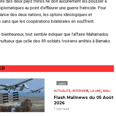
ctoire des deux pays frères ne doit aucunement les pousser à
diplomatiques au point d’effleurer une guerre fratricide. Pour
dance des deux nations, les optons idéologiques et
 sans que les coopérations bilatérales en souffrent.
 bienheureux, tout semble indiquer que l’affaire Mahamadou
ltueux que celle des 49 soldats Ivoiriens arrêtés à Bamako.
ER
AUDIO
,
,
,
ACTUALITÉ
INTERVIEW
LA UNE
MALI
Flash Malinews du 05 Août
2026
1 min read