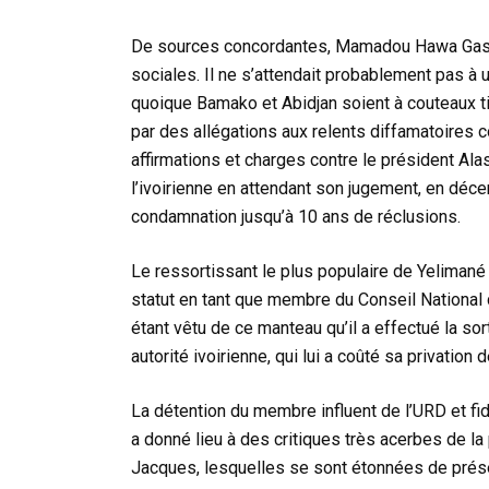
De sources concordantes, Mamadou Hawa Gassam
sociales. Il ne s’attendait probablement pas à u
quoique Bamako et Abidjan soient à couteaux tiré
par des allégations aux relents diffamatoires c
affirmations et charges contre le président Alas
l’ivoirienne en attendant son jugement, en décem
condamnation jusqu’à 10 ans de réclusions.
Le ressortissant le plus populaire de Yelimané 
statut en tant que membre du Conseil National de
étant vêtu de ce manteau qu’il a effectué la so
autorité ivoirienne, qui lui a coûté sa privation d
La détention du membre influent de l’URD et fi
a donné lieu à des critiques très acerbes de 
Jacques, lesquelles se sont étonnées de présen