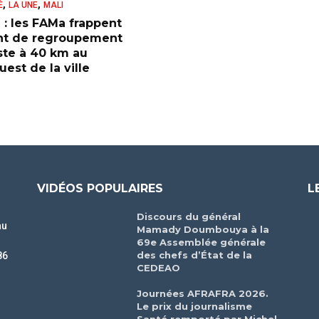
,
,
É
LA UNE
MALI
 : les FAMa frappent
nt de regroupement
iste à 40 km au
est de la ville
VIDÉOS POPULAIRES
L
Discours du général
au
Mamady Doumbouya à la
69e Assemblée générale
des chefs d’État de la
86
CEDEAO
r
Journées AFRAFRA 2026.
Le prix du journalisme