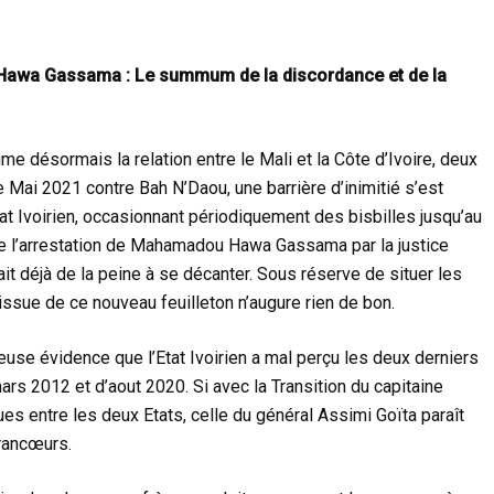
 Hawa Gassama : Le summum de la discordance et de la
ume désormais la relation entre le Mali et la Côte d’Ivoire, deux
e Mai 2021 contre Bah N’Daou, une barrière d’inimitié s’est
’Etat Ivoirien, occasionnant périodiquement des bisbilles jusqu’au
e l’arrestation de Mahamadou Hawa Gassama par la justice
vait déjà de la peine à se décanter. Sous réserve de situer les
’issue de ce nouveau feuilleton n’augure rien de bon.
rieuse évidence que l’Etat Ivoirien a mal perçu les deux derniers
rs 2012 et d’aout 2020. Si avec la Transition du capitaine
s entre les deux Etats, celle du général Assimi Goïta paraît
 rancœurs.