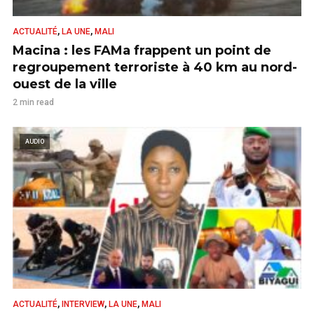
,
,
ACTUALITÉ
LA UNE
MALI
Macina : les FAMa frappent un point de
regroupement terroriste à 40 km au nord-
ouest de la ville
2 min read
AUDIO
,
,
,
ACTUALITÉ
INTERVIEW
LA UNE
MALI