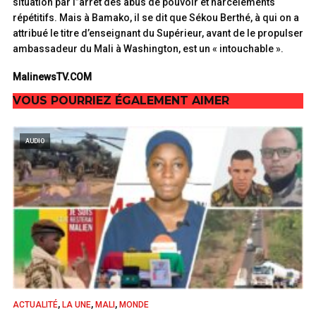
situation par l’’arrêt des abus de pouvoir et harcèlements
répétitifs. Mais à Bamako, il se dit que Sékou Berthé, à qui on a
attribué le titre d’enseignant du Supérieur, avant de le propulser
ambassadeur du Mali à Washington, est un « intouchable ».
MalinewsTV.COM
VOUS POURRIEZ ÉGALEMENT AIMER
AUDIO
,
,
,
ACTUALITÉ
LA UNE
MALI
MONDE