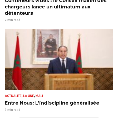
Conteneurs vides : le Conseil malien des
chargeurs lance un ultimatum aux
détenteurs
2 min read
,
,
ACTUALITÉ
LA UNE
MALI
Entre Nous: L’indiscipline généralisée
3 min read