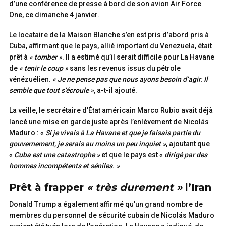
d’une conférence de presse à bord de son avion Air Force
One, ce dimanche 4 janvier.
Le locataire de la Maison Blanche s’en est pris d’abord pris à
Cuba, affirmant que le pays, allié important du Venezuela, était
prêt à
« tomber »
. Il a estimé qu’il serait difficile pour La Havane
de
« tenir le coup »
sans les revenus issus du pétrole
vénézuélien.
« Je ne pense pas que nous ayons besoin d’agir. Il
semble que tout s’écroule »
, a-t-il ajouté.
La veille, le secrétaire d’État américain Marco Rubio avait déjà
lancé une mise en garde juste après l’enlèvement de Nicolás
Maduro : «
Si je vivais à La Havane et que je faisais partie du
gouvernement, je serais au moins un peu inquiet »
, ajoutant que
«
Cuba est une catastrophe »
et que le pays est «
dirigé par des
hommes incompétents et séniles. »
Prêt à frapper
« très durement »
l’Iran
Donald Trump a également affirmé qu’un grand nombre de
membres du personnel de sécurité cubain de Nicolás Maduro