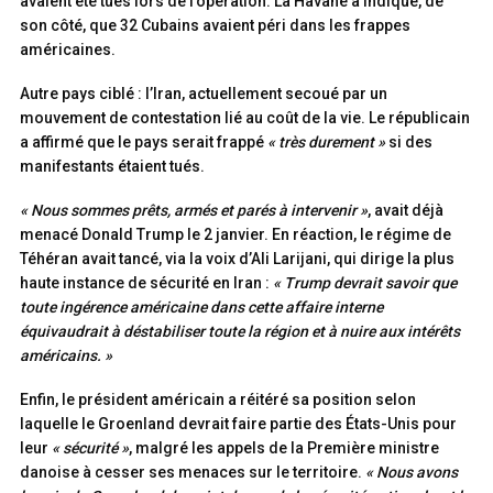
avaient été tués lors de l’opération. La Havane a indiqué, de
son côté, que 32 Cubains avaient péri dans les frappes
américaines.
Autre pays ciblé : l’Iran, actuellement secoué par un
mouvement de contestation lié au coût de la vie. Le républicain
a affirmé que le pays serait frappé
« très durement »
si des
manifestants étaient tués.
« Nous sommes prêts, armés et parés à intervenir »
, avait déjà
menacé Donald Trump le 2 janvier. En réaction, le régime de
Téhéran avait tancé, via la voix d’Ali Larijani, qui dirige la plus
haute instance de sécurité en Iran :
« Trump devrait savoir que
toute ingérence américaine dans cette affaire interne
équivaudrait à déstabiliser toute la région et à nuire aux intérêts
américains. »
Enfin, le président américain a réitéré sa position selon
laquelle le Groenland devrait faire partie des États-Unis pour
leur
« sécurité »
, malgré les appels de la Première ministre
danoise à cesser ses menaces sur le territoire.
« Nous avons