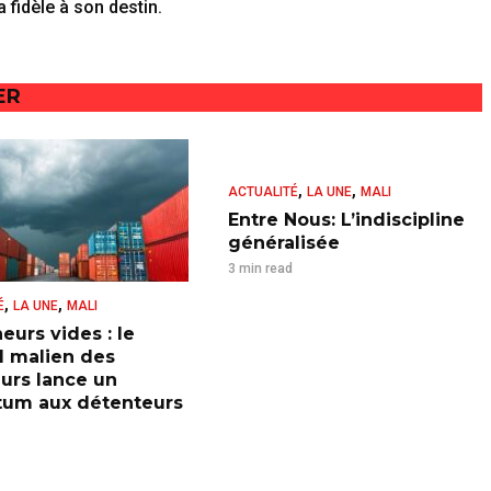
a fidèle à son destin.
ER
,
,
ACTUALITÉ
LA UNE
MALI
Entre Nous: L’indiscipline
généralisée
3 min read
,
,
É
LA UNE
MALI
eurs vides : le
l malien des
urs lance un
tum aux détenteurs