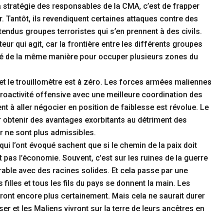
la stratégie des responsables de la CMA, c’est de frapper
r. Tantôt, ils revendiquent certaines attaques contre des
rétendus groupes terroristes qui s’en prennent à des civils.
ur qui agit, car la frontière entre les différents groupes
cédé de la même manière pour occuper plusieurs zones du
us et le trouillomètre est à zéro. Les forces armées maliennes
roactivité offensive avec une meilleure coordination des
 à aller négocier en position de faiblesse est révolue. Le
 obtenir des avantages exorbitants au détriment des
r ne sont plus admissibles.
qui l’ont évoqué sachent que si le chemin de la paix doit
 pas l’économie. Souvent, c’est sur les ruines de la guerre
urable avec des racines solides. Et cela passe par une
filles et tous les fils du pays se donnent la main. Les
 seront encore plus certainement. Mais cela ne saurait durer
r et les Maliens vivront sur la terre de leurs ancêtres en