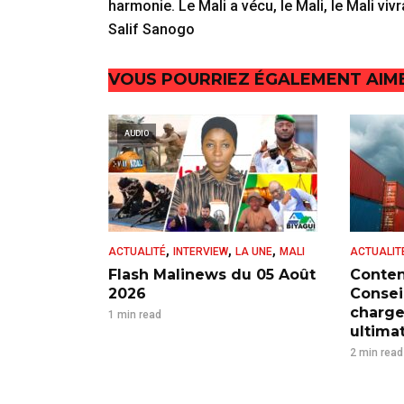
harmonie. Le Mali a vécu, le Mali, le Mali vivr
Salif Sanogo
VOUS POURRIEZ ÉGALEMENT AIM
AUDIO
,
,
,
ACTUALITÉ
INTERVIEW
LA UNE
MALI
ACTUALIT
Flash Malinews du 05 Août
Conten
2026
Consei
charge
1 min read
ultima
2 min read