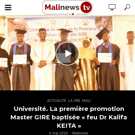
,
,
ACTUALITÉ
LA UNE
MALI
Université. La première promotion
Master GIRE baptisée « feu Dr Kalifa
KEITA »
6 mai 2024
Malinews