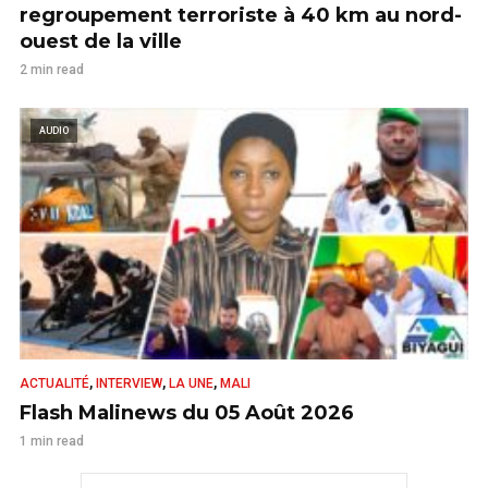
regroupement terroriste à 40 km au nord-
ouest de la ville
2 min read
AUDIO
,
,
,
ACTUALITÉ
INTERVIEW
LA UNE
MALI
Flash Malinews du 05 Août 2026
1 min read