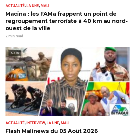
,
,
ACTUALITÉ
LA UNE
MALI
Macina : les FAMa frappent un point de
regroupement terroriste à 40 km au nord-
ouest de la ville
2 min read
AUDIO
,
,
,
ACTUALITÉ
INTERVIEW
LA UNE
MALI
Flash Malinews du 05 Août 2026