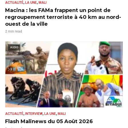
,
,
ACTUALITÉ
LA UNE
MALI
Macina : les FAMa frappent un point de
regroupement terroriste à 40 km au nord-
ouest de la ville
2 min read
AUDIO
,
,
,
ACTUALITÉ
INTERVIEW
LA UNE
MALI
Flash Malinews du 05 Août 2026