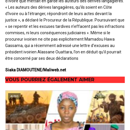
d’Ivoire que mettait en garde les auteurs des dérives langagières.
« Les auteurs des dérives langagières, qu’ils soient en Côte
d’Ivoire ou à l’étranger, répondront de leurs actes devant la
justice », a déclaré le Procureur de la République. Poursuivant que
« se repentir et les excuses tardives n’effacent pas les infractions
commises, ni leurs conséquences judiciaires ». Même si le
procureur ivoirien ne cite pas explicitement Mamadou Hawa
Gassama, qui a récemment adressé une lettre d’excuses au
président ivoirien Alassane Ouattara, l’on en déduit qu’il pourrait
être concerné par ses deux déclarations
Siaka DIAMOUTENE/Maliweb.net
VOUS POURRIEZ ÉGALEMENT AIMER
AUDIO