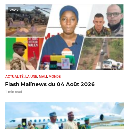
AUDIO
,
,
,
ACTUALITÉ
LA UNE
MALI
MONDE
Flash Malinews du 04 Août 2026
1 min read