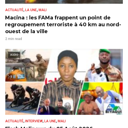
,
,
ACTUALITÉ
LA UNE
MALI
Macina : les FAMa frappent un point de
regroupement terroriste à 40 km au nord-
ouest de la ville
2 min read
AUDIO
,
,
,
ACTUALITÉ
INTERVIEW
LA UNE
MALI