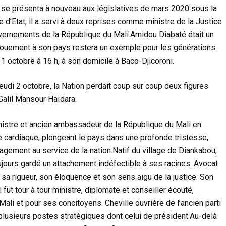
t se présenta à nouveau aux législatives de mars 2020 sous la
’Etat, il a servi à deux reprises comme ministre de la Justice
vernements de la République du Mali.Amidou Diabaté était un
vouement à son pays restera un exemple pour les générations
11 octobre à 16 h, à son domicile à Baco-Djicoroni.
udi 2 octobre, la Nation perdait coup sur coup deux figures
alil Mansour Haïdara.
istre et ancien ambassadeur de la République du Mali en
ise cardiaque, plongeant le pays dans une profonde tristesse,
agement au service de la nation.Natif du village de Diankabou,
jours gardé un attachement indéfectible à ses racines. Avocat
 sa rigueur, son éloquence et son sens aigu de la justice. Son
 fut tour à tour ministre, diplomate et conseiller écouté,
Mali et pour ses concitoyens. Cheville ouvrière de l’ancien parti
plusieurs postes stratégiques dont celui de président.Au-delà