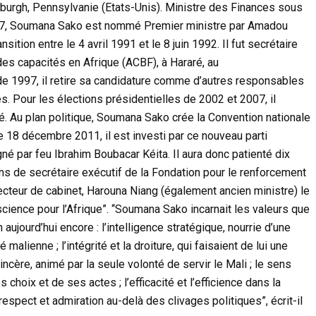
sburgh, Pennsylvanie (Etats-Unis). Ministre des Finances sous
87, Soumana Sako est nommé Premier ministre par Amadou
ition entre le 4 avril 1991 et le 8 juin 1992. Il fut secrétaire
des capacités en Afrique (ACBF), à Hararé, au
de 1997, il retire sa candidature comme d’autres responsables
es. Pour les élections présidentielles de 2002 et 2007, il
. Au plan politique, Soumana Sako crée la Convention nationale
e 18 décembre 2011, il est investi par ce nouveau parti
gné par feu Ibrahim Boubacar Kéita. Il aura donc patienté dix
ns de secrétaire exécutif de la Fondation pour le renforcement
cteur de cabinet, Harouna Niang (également ancien ministre) le
cience pour l’Afrique”. “Soumana Sako incarnait les valeurs que
 aujourd’hui encore : l’intelligence stratégique, nourrie d’une
malienne ; l’intégrité et la droiture, qui faisaient de lui une
ncère, animé par la seule volonté de servir le Mali ; le sens
 choix et de ses actes ; l’efficacité et l’efficience dans la
 respect et admiration au-delà des clivages politiques”, écrit-il