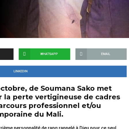
WHATSAPP
EMAIL
LINKEDIN
 octobre, de Soumana Sako met
 la perte vertigineuse de cadres
arcours professionnel et/ou
emporaine du Mali.
atrième personnalité de rang rappelé à Dieu pour ce seul