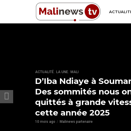
ACTUALIT
,
,
ACTUALITÉ
LA UNE
MALI
D’Iba Ndiaye à Souman
Des sommités nous o
quittés à grande vites
cette année 2025
10 mois ago
Malinews partenaire