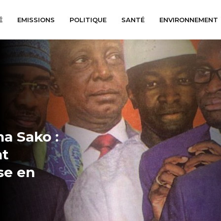
É
EMISSIONS
POLITIQUE
SANTÉ
ENVIRONNEMENT
a Sako :
nt
se en