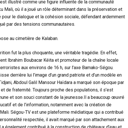
 s’est illustré comme une figure influente de la communauté
ku Mali, où il a joué un rôle déterminant dans la préservation et
ré pour le dialogue et la cohésion sociale, défendant ardemment
rqué par des tensions communautaires.
pose au cimetière de Kalaban.
tion fut la plus choquante, une véritable tragédie. En effet,
dent Ibrahim Boubacar Kéita et promoteur de la chaîne locale
erroristes aux environs de 16 h, sur l’axe Bamako-Ségou.
isse derrière lui l’image d’un grand patriote et d’un modèle en
a Tidjani, Abdoul Galil Mansour Haïdara a marqué son époque par
et de fraternité. Toujours proche des populations, il s’est
une et son souci constant de la jeunesse.Il a beaucoup œuvré
catif et de l’information, notamment avec la création de
 Mali. Ségou-TV est une plateforme médiatique qui a contribué
 Personnalité respectée, il avait marqué par son attachement aux
l a également contribué à la construction de châteaux d’eau et