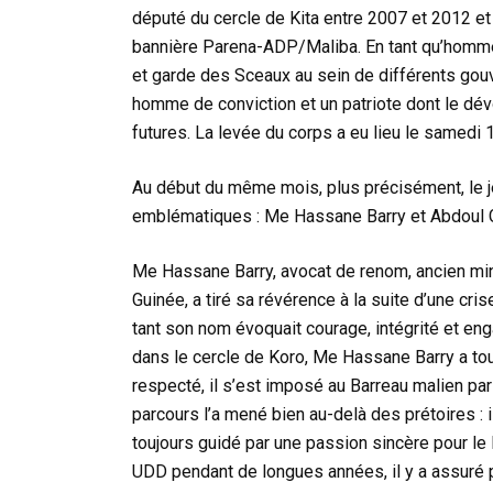
député du cercle de Kita entre 2007 et 2012 e
bannière Parena-ADP/Maliba. En tant qu’homme d
et garde des Sceaux au sein de différents gou
homme de conviction et un patriote dont le dé
futures. La levée du corps a eu lieu le samedi 
Au début du même mois, plus précisément, le je
emblématiques : Me Hassane Barry et Abdoul G
Me Hassane Barry, avocat de renom, ancien min
Guinée, a tiré sa révérence à la suite d’une cr
tant son nom évoquait courage, intégrité et eng
dans le cercle de Koro, Me Hassane Barry a tou
respecté, il s’est imposé au Barreau malien par
parcours l’a mené bien au-delà des prétoires : il
toujours guidé par une passion sincère pour le 
UDD pendant de longues années, il y a assuré 