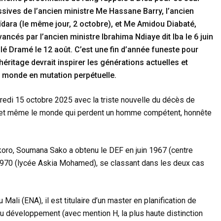
sives de l’ancien ministre Me Hassane Barry, l’ancien
dara (le même jour, 2 octobre), et Me Amidou Diabaté,
ncés par l’ancien ministre Ibrahima Ndiaye dit Iba le 6 juin
bilé Dramé le 12 août. C’est une fin d’année funeste pour
 héritage devrait inspirer les générations actuelles et
n monde en mutation perpétuelle.
redi 15 octobre 2025 avec la triste nouvelle du décès de
ue et même le monde qui perdent un homme compétent, honnête
koro, Soumana Sako a obtenu le DEF en juin 1967 (centre
 1970 (lycée Askia Mohamed), se classant dans les deux cas
Mali (ENA), il est titulaire d’un master en planification de
du développement (avec mention H, la plus haute distinction