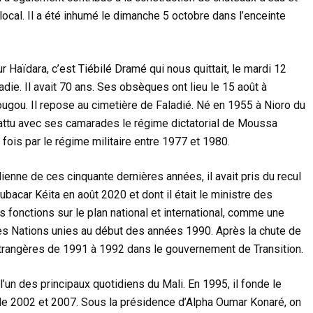
al. Il a été inhumé le dimanche 5 octobre dans l’enceinte
Haïdara, c’est Tiébilé Dramé qui nous quittait, le mardi 12
die. Il avait 70 ans. Ses obsèques ont lieu le 15 août à
ugou. Il repose au cimetière de Faladié. Né en 1955 à Nioro du
mbattu avec ses camarades le régime dictatorial de Moussa
 fois par le régime militaire entre 1977 et 1980.
ienne de ces cinquante dernières années, il avait pris du recul
ubacar Kéita en août 2020 et dont il était le ministre des
 fonctions sur le plan national et international, comme une
es Nations unies au début des années 1990. Après la chute de
étrangères de 1991 à 1992 dans le gouvernement de Transition.
l’un des principaux quotidiens du Mali. En 1995, il fonde le
 de 2002 et 2007. Sous la présidence d’Alpha Oumar Konaré, on