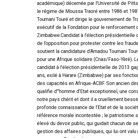
académique) décernée par l’Université de Pitt
le régime de Moussa Traoré entre 1986 et 19
Toumani Touré et dirige le gouvernement de Trans
exécutif de la Fondation pour le renforcement 
Zimbabwe.Candidat à l’élection présidentielle 
de l’opposition pour protester contre les fraud
soutient la candidature d’Amadou Toumani Touré
pour une Afrique solidaire (Cnas/Faso-Yèrè). L
candidat à l’élection présidentielle de 2013 ga
ans, exilé à Harare (Zimbabwe) par ses fonctio
des capacités en Afrique-ACBF. Son ancien dire
qualifie d'”homme d’Etat exceptionnel, une cons
notre pays chérit et dont il a cruellement besoin
profonde connaissance de l’Etat et de la société 
référence morale incontestée ; le patriotisme si
élevé du devoir public, qui guidait chacun de ses
gestion des affaires publiques, qui lui ont valu