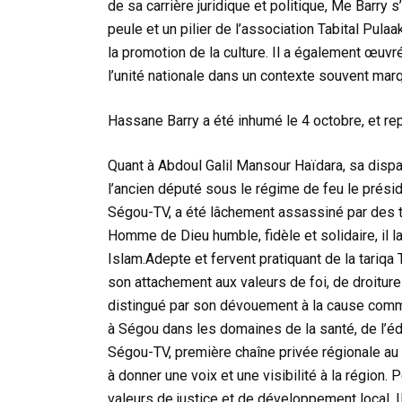
de sa carrière juridique et politique, Me Barry
peule et un pilier de l’association Tabital Pulaa
la promotion de la culture. Il a également œuv
l’unité nationale dans un contexte souvent ma
Hassane Barry a été inhumé le 4 octobre, et re
Quant à Abdoul Galil Mansour Haïdara, sa dispari
l’ancien député sous le régime de feu le prési
Ségou-TV, a été lâchement assassiné par des t
Homme de Dieu humble, fidèle et solidaire, il la
Islam.Adepte et fervent pratiquant de la tariq
son attachement aux valeurs de foi, de droiture 
distingué par son dévouement à la cause comm
à Ségou dans les domaines de la santé, de l’édu
Ségou-TV, première chaîne privée régionale au
à donner une voix et une visibilité à la région.
valeurs de justice et de développement local. I