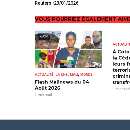
Reuters
•
23/01/2026
VOUS POURRIEZ ÉGALEMENT AIM
AUDIO
ACTUALIT
À Coto
la Cédé
leurs 
terrori
,
,
,
ACTUALITÉ
LA UNE
MALI
MONDE
crimina
Flash Malinews du 04
transfr
Août 2026
3 min read
1 min read