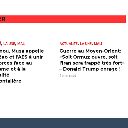
ER
,
,
,
,
É
LA UNE
MALI
ACTUALITÉ
LA UNE
MALI
nou, Musa appelle
Guerre au Moyen-Orient:
ao et l’AES à unir
«Soit Ormuz ouvre, soit
forces face au
l’Iran sera frappé très fort»
sme et à la
– Donald Trump enrage !
lité
2 min read
ontalière