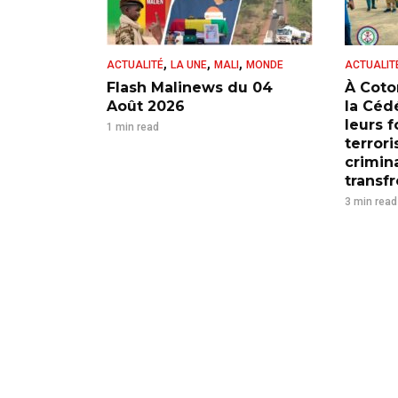
,
,
,
ACTUALITÉ
LA UNE
MALI
MONDE
ACTUALIT
Flash Malinews du 04
À Coto
Août 2026
la Cédé
leurs 
1 min read
terrori
crimina
transfr
3 min read