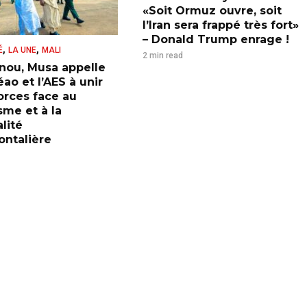
«Soit Ormuz ouvre, soit
l’Iran sera frappé très fort»
– Donald Trump enrage !
,
,
É
LA UNE
MALI
2 min read
nou, Musa appelle
ao et l’AES à unir
forces face au
sme et à la
lité
ontalière