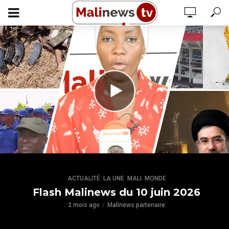
,
,
,
ACTUALITÉ
LA UNE
MALI
MONDE
Flash Malinews du 10 juin 2026
2 mois ago
Malinews partenaire