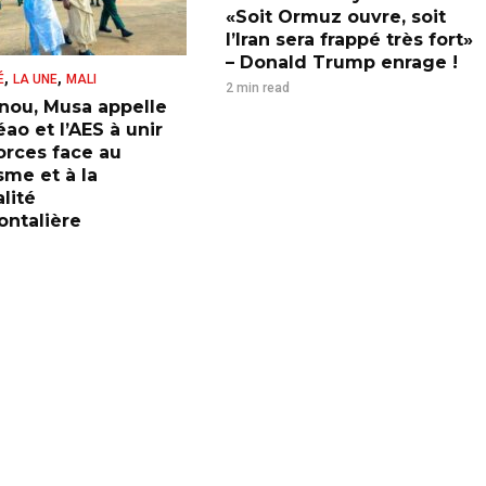
«Soit Ormuz ouvre, soit
l’Iran sera frappé très fort»
– Donald Trump enrage !
,
,
É
LA UNE
MALI
2 min read
nou, Musa appelle
ao et l’AES à unir
forces face au
sme et à la
lité
ontalière