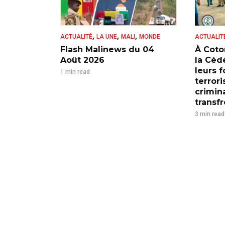
,
,
,
ACTUALITÉ
LA UNE
MALI
MONDE
ACTUALIT
Flash Malinews du 04
À Coto
Août 2026
la Cédé
leurs 
1 min read
terrori
crimina
transfr
3 min read