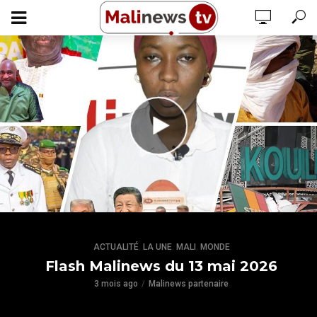
,
,
,
ACTUALITÉ
LA UNE
MALI
MONDE
Flash Malinews du 13 mai 2026
3 mois ago
Malinews partenaire