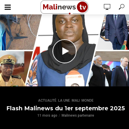
,
,
,
ACTUALITÉ
LA UNE
MALI
MONDE
Flash Malinews du 1er septembre 2025
11 mois ago
Malinews partenaire