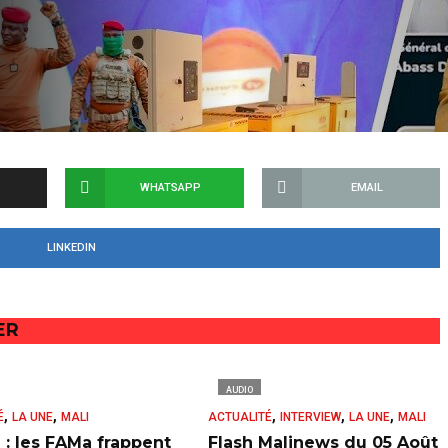
WHATSAPP
EMAIL
LINKEDIN
ER
AUDIO
,
,
,
,
,
É
LA UNE
MALI
ACTUALITÉ
INTERVIEW
LA UNE
MALI
 : les FAMa frappent
Flash Malinews du 05 Août