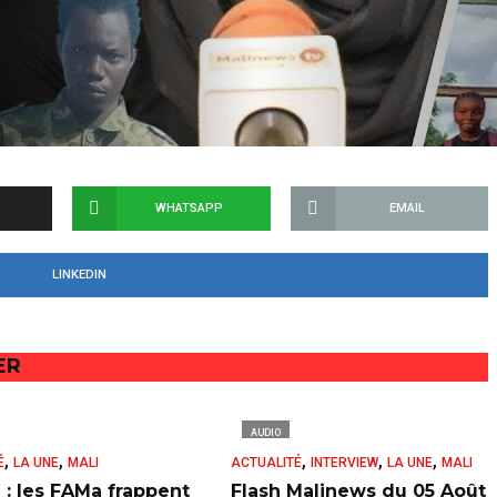
WHATSAPP
EMAIL
LINKEDIN
ER
AUDIO
,
,
,
,
,
É
LA UNE
MALI
ACTUALITÉ
INTERVIEW
LA UNE
MALI
 : les FAMa frappent
Flash Malinews du 05 Août