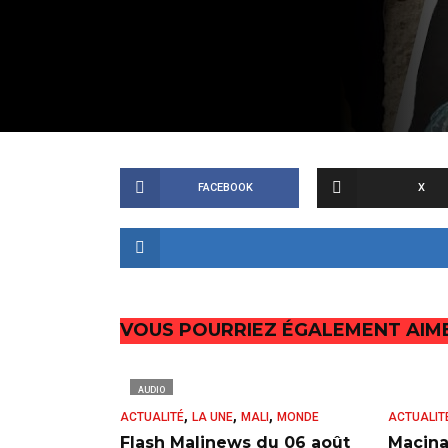
FACEBOOK
X
VOUS POURRIEZ ÉGALEMENT AIM
AUDIO
,
,
,
ACTUALITÉ
LA UNE
MALI
MONDE
ACTUALIT
Flash Malinews du 06 août
Macina