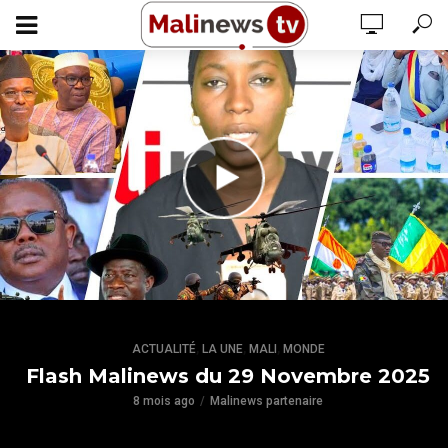
,
,
,
ACTUALITÉ
LA UNE
MALI
MONDE
Flash Malinews du 29 Novembre 2025
8 mois ago
Malinews partenaire