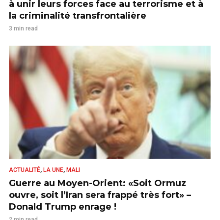
à unir leurs forces face au terrorisme et à
la criminalité transfrontalière
3 min read
,
,
ACTUALITÉ
LA UNE
MALI
Guerre au Moyen-Orient: «Soit Ormuz
ouvre, soit l’Iran sera frappé très fort» –
Donald Trump enrage !
2 min read