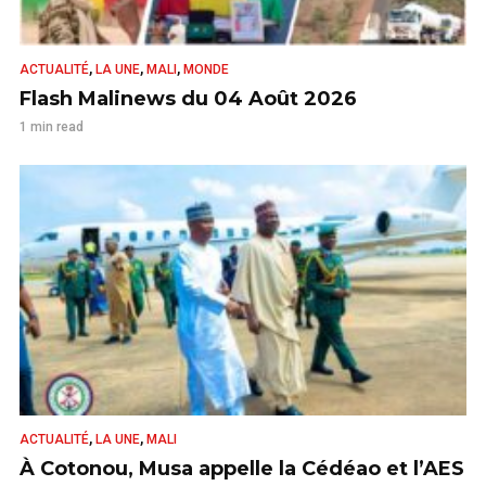
,
,
,
ACTUALITÉ
LA UNE
MALI
MONDE
Flash Malinews du 04 Août 2026
1 min read
,
,
ACTUALITÉ
LA UNE
MALI
À Cotonou, Musa appelle la Cédéao et l’AES