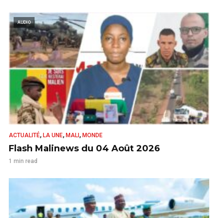
AUDIO
,
,
,
ACTUALITÉ
LA UNE
MALI
MONDE
Flash Malinews du 04 Août 2026
1 min read