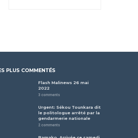
ES PLUS COMMENTÉS
Flash Malinews 26 mai
2022
3 comments
Urgent: Sékou Tounkara dit
le politologue arrêté par la
gendarmerie nationale
2 comments
Bamako. Arrivée ce samedi