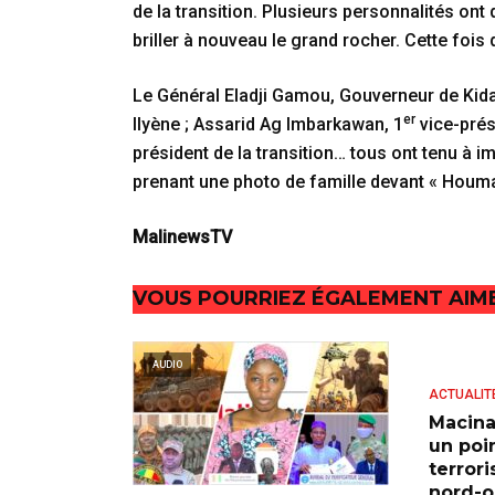
de la transition. Plusieurs personnalités ont
briller à nouveau le grand rocher. Cette fois 
Le Général Eladji Gamou, Gouverneur de Kid
er
Ilyène ; Assarid Ag Imbarkawan, 1
vice-prés
président de la transition… tous ont tenu à
prenant une photo de famille devant « Houmaï
MalinewsTV
VOUS POURRIEZ ÉGALEMENT AIM
AUDIO
ACTUALIT
Macina
un poi
terror
nord-ou