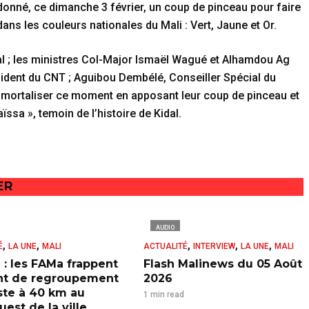
 donné, ce dimanche 3 février, un coup de pinceau pour faire
dans les couleurs nationales du Mali : Vert, Jaune et Or.
al ; les ministres Col-Major Ismaël Wagué et Alhamdou Ag
ident du CNT ; Aguibou Dembélé, Conseiller Spécial du
 immortaliser ce moment en apposant leur coup de pinceau et
ssa », temoin de l’histoire de Kidal.
ER
AUDIO
,
,
,
,
,
É
LA UNE
MALI
ACTUALITÉ
INTERVIEW
LA UNE
MALI
 : les FAMa frappent
Flash Malinews du 05 Août
nt de regroupement
2026
iste à 40 km au
1 min read
est de la ville