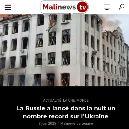
,
,
ACTUALITÉ
LA UNE
MONDE
La Russie a lancé dans la nuit un
nombre record sur l’Ukraine
9 juin 2025
Malinews partenaire