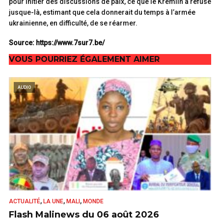
pour initier des discussions de paix, ce que le Kremlin a refusé
jusque-là, estimant que cela donnerait du temps à l’armée
ukrainienne, en difficulté, de se réarmer.
Source: https://www.7sur7.be/
VOUS POURRIEZ ÉGALEMENT AIMER
AUDIO
,
,
,
ACTUALITÉ
LA UNE
MALI
MONDE
Flash Malinews du 06 août 2026