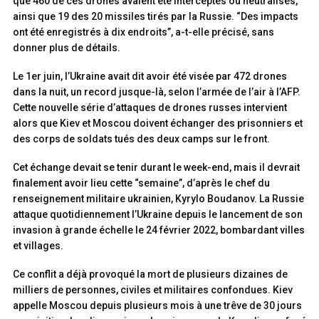
que 460 de ces drones avaient été interceptés ou neutralisés,
ainsi que 19 des 20 missiles tirés par la Russie. “Des impacts
ont été enregistrés à dix endroits”, a-t-elle précisé, sans
donner plus de détails.
Le 1er juin, l’Ukraine avait dit avoir été visée par 472 drones
dans la nuit, un record jusque-là, selon l’armée de l’air à l’AFP.
Cette nouvelle série d’attaques de drones russes intervient
alors que Kiev et Moscou doivent échanger des prisonniers et
des corps de soldats tués des deux camps sur le front.
Cet échange devait se tenir durant le week-end, mais il devrait
finalement avoir lieu cette “semaine”, d’après le chef du
renseignement militaire ukrainien, Kyrylo Boudanov. La Russie
attaque quotidiennement l’Ukraine depuis le lancement de son
invasion à grande échelle le 24 février 2022, bombardant villes
et villages.
Ce conflit a déjà provoqué la mort de plusieurs dizaines de
milliers de personnes, civiles et militaires confondues. Kiev
appelle Moscou depuis plusieurs mois à une trêve de 30 jours