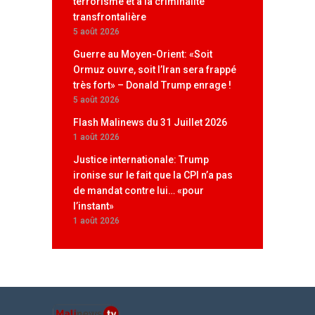
terrorisme et à la criminalité
transfrontalière
5 août 2026
Guerre au Moyen-Orient: «Soit
Ormuz ouvre, soit l’Iran sera frappé
très fort» – Donald Trump enrage !
5 août 2026
Flash Malinews du 31 Juillet 2026
1 août 2026
Justice internationale: Trump
ironise sur le fait que la CPI n’a pas
de mandat contre lui… «pour
l’instant»
1 août 2026