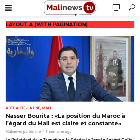
LAYOUT A (WITH PAGINATION)
,
,
ACTUALITÉ
LA UNE
MALI
Nasser Bourita : «La position du Maroc à
l’égard du Mali est claire et constante»
Malinews partenaire
1 semaine ago
Le Président de la Transition, le Général d’Armée Assimi Goïta,