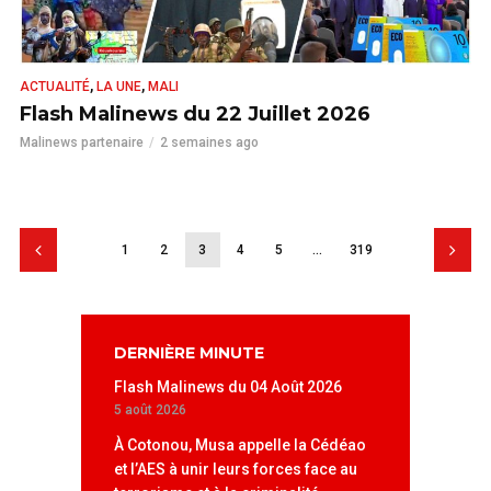
,
,
ACTUALITÉ
LA UNE
MALI
Flash Malinews du 22 Juillet 2026
Malinews partenaire
2 semaines ago
LIRE
1
2
3
4
5
…
319
DERNIÈRE MINUTE
Flash Malinews du 04 Août 2026
5 août 2026
À Cotonou, Musa appelle la Cédéao
et l’AES à unir leurs forces face au