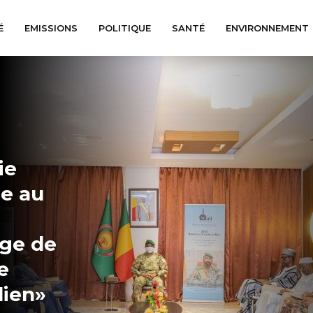
É
EMISSIONS
POLITIQUE
SANTÉ
ENVIRONNEMENT
ie
te au
ge de
e
lien»