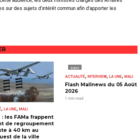
cette audience, les deux ministres chargés des Affaires
s sur des sujets d’intérêt commun afin d’apporter les
ER
AUDIO
,
,
,
ACTUALITÉ
INTERVIEW
LA UNE
MALI
Flash Malinews du 05 Août
2026
1 min read
,
,
É
LA UNE
MALI
 : les FAMa frappent
nt de regroupement
iste à 40 km au
est de la ville