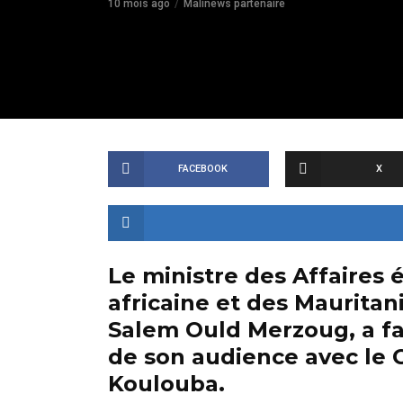
10 mois ago
Malinews partenaire
FACEBOOK
X
Le ministre des Affaires 
africaine et des Maurita
Salem Ould Merzoug, a fait
de son audience avec le C
Koulouba.