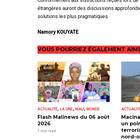
Conformément aux instructions reçues lors de 
étrangères auront des discussions approfondie
solutions les plus pragmatiques.
Namory KOUYATE
VOUS POURRIEZ ÉGALEMENT AIM
AUDIO
,
,
,
ACTUALITÉ
LA UNE
MALI
MONDE
ACTUALIT
Flash Malinews du 06 août
Macina
2026
un poi
terror
1 min read
nord-ou