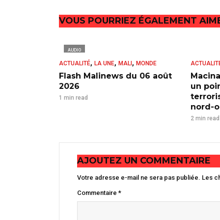
VOUS POURRIEZ ÉGALEMENT AIM
AUDIO
,
,
,
ACTUALITÉ
LA UNE
MALI
MONDE
ACTUALIT
Flash Malinews du 06 août
Macina
2026
un poi
terror
1 min read
nord-ou
2 min read
AJOUTEZ UN COMMENTAIRE
Votre adresse e-mail ne sera pas publiée.
Les c
Commentaire
*