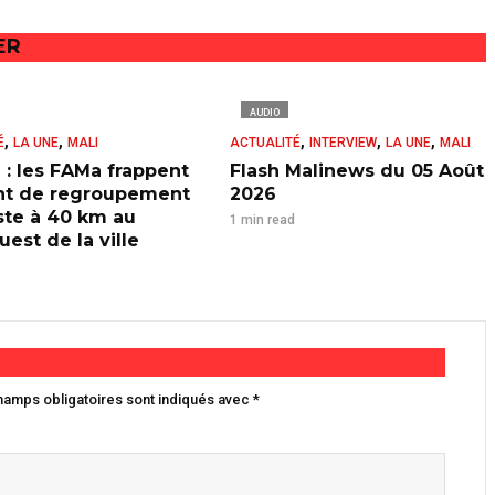
ER
AUDIO
,
,
,
,
,
É
LA UNE
MALI
ACTUALITÉ
INTERVIEW
LA UNE
MALI
 : les FAMa frappent
Flash Malinews du 05 Août
nt de regroupement
2026
iste à 40 km au
1 min read
est de la ville
hamps obligatoires sont indiqués avec
*