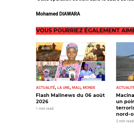
Mohamed DIAWARA
VOUS POURRIEZ ÉGALEMENT AIM
AUDIO
,
,
,
ACTUALITÉ
LA UNE
MALI
MONDE
ACTUALIT
Flash Malinews du 06 août
Macina
2026
un poi
terror
1 min read
nord-ou
2 min read