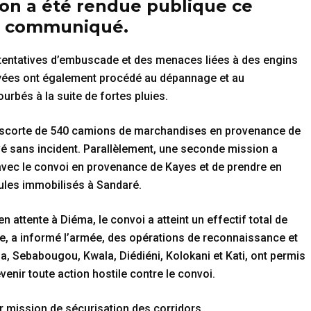
ion a été rendue publique ce
un communiqué.
s tentatives d’embuscade et des menaces liées à des engins
loyées ont également procédé au dépannage et au
bés à la suite de fortes pluies.
escorte de 540 camions de marchandises en provenance de
vé sans incident. Parallèlement, une seconde mission a
n avec le convoi en provenance de Kayes et de prendre en
ules immobilisés à Sandaré.
attente à Diéma, le convoi a atteint un effectif total de
ire, a informé l’armée, des opérations de reconnaissance et
a, Sebabougou, Kwala, Diédiéni, Kolokani et Kati, ont permis
venir toute action hostile contre le convoi.
ur mission de sécurisation des corridors.