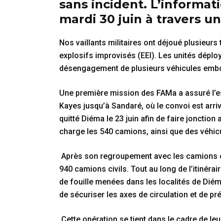
sans incident. L’informat
mardi 30 juin à travers 
Nos vaillants militaires ont déjoué plusieur
explosifs improvisés (EEI). Les unités dép
désengagement de plusieurs véhicules embour
Une première mission des FAMa a assuré l’
Kayes jusqu’à Sandaré, où le convoi est arri
quitté Diéma le 23 juin afin de faire jonctio
charge les 540 camions, ainsi que des véhic
Après son regroupement avec les camions en 
940 camions civils. Tout au long de l’itinéra
de fouille menées dans les localités de Diém
de sécuriser les axes de circulation et de pré
Cette opération se tient dans le cadre de le