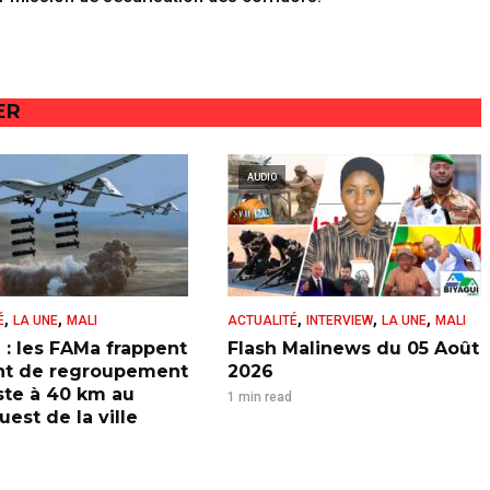
ER
AUDIO
,
,
,
,
,
É
LA UNE
MALI
ACTUALITÉ
INTERVIEW
LA UNE
MALI
 : les FAMa frappent
Flash Malinews du 05 Août
nt de regroupement
2026
iste à 40 km au
1 min read
est de la ville