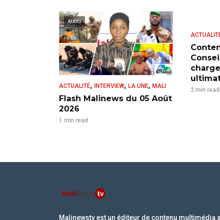
AUDIO
ACTUALIT
Conten
Consei
charge
ultima
,
,
,
ACTUALITÉ
INTERVIEW
LA UNE
MALI
2 min read
Flash Malinews du 05 Août
2026
1 min read
Malinewstv est un éditeur de contenu multimédia 