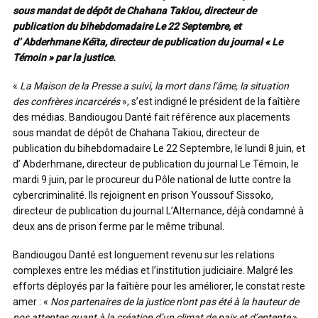
sous mandat de dépôt de Chahana Takiou, directeur de
publication du bihebdomadaire Le 22 Septembre, et
d’
Abderhmane Kéïta, directeur de publication du journal « Le
Témoin » par la justice.
«
La Maison de la Presse a suivi, la mort dans l’âme, la situation
des confrères incarcérés
», s’est indigné le président de la faîtière
des médias. Bandiougou Danté fait référence aux placements
sous mandat de dépôt de Chahana Takiou, directeur de
publication du bihebdomadaire Le 22 Septembre, le lundi 8 juin, et
d’ Abderhmane, directeur de publication du journal Le Témoin, le
mardi 9 juin, par le procureur du Pôle national de lutte contre la
cybercriminalité. Ils rejoignent en prison Youssouf Sissoko,
directeur de publication du journal L’Alternance, déjà condamné à
deux ans de prison ferme par le même tribunal.
Bandiougou Danté est longuement revenu sur les relations
complexes entre les médias et l’institution judiciaire. Malgré les
efforts déployés par la faîtière pour les améliorer, le constat reste
amer : «
Nos partenaires de la justice n’ont pas été à la hauteur de
nos attentes quant à la création d’un climat de paix et d’entente
»,