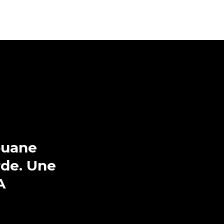
ouane
rde. Une
A