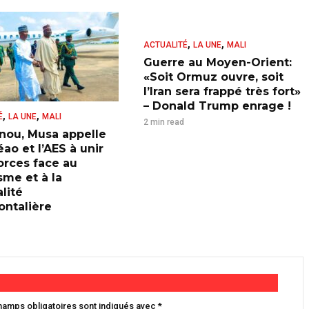
,
,
ACTUALITÉ
LA UNE
MALI
Guerre au Moyen-Orient:
«Soit Ormuz ouvre, soit
l’Iran sera frappé très fort»
– Donald Trump enrage !
,
,
É
LA UNE
MALI
2 min read
nou, Musa appelle
ao et l’AES à unir
forces face au
sme et à la
lité
ontalière
hamps obligatoires sont indiqués avec
*