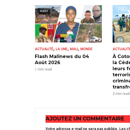
AUDIO
,
,
,
ACTUALITÉ
LA UNE
MALI
MONDE
ACTUALIT
Flash Malinews du 04
À Coto
Août 2026
la Cédé
leurs 
1 min read
terrori
crimina
transfr
3 min read
AJOUTEZ UN COMMENTAIRE
Votre adresse e-mail ne sera pas publiée.
Les c