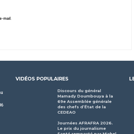
e-mail.
VIDÉOS POPULAIRES
L
Discours du général
au
Mamady Doumbouya à la
69e Assemblée générale
86
des chefs d’État de la
CEDEAO
r
Journées AFRAFRA 2026.
Le prix du journalisme
Santé remporté par Michel