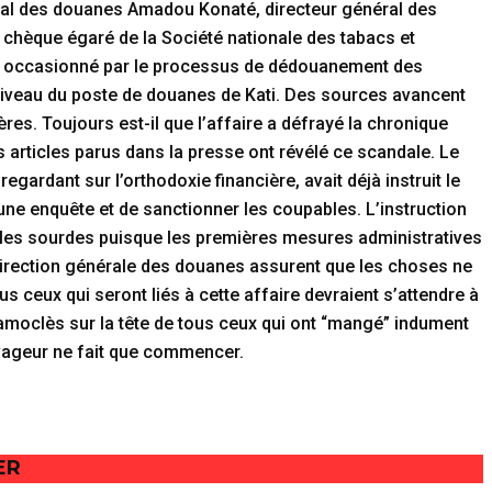
éral des douanes Amadou Konaté, directeur général des
du chèque égaré de la Société nationale des tabacs et
r occasionné par le processus de dédouanement des
iveau du poste de douanes de Kati. Des sources avancent
res. Toujours est-il que l’affaire a défrayé la chronique
s articles parus dans la presse ont révélé ce scandale. Le
egardant sur l’orthodoxie financière, avait déjà instruit le
une enquête et de sanctionner les coupables. L’instruction
illes sourdes puisque les premières mesures administratives
direction générale des douanes assurent que les choses ne
us ceux qui seront liés à cette affaire devraient s’attendre à
amoclès sur la tête de tous ceux qui ont “mangé” indument
avageur ne fait que commencer.
ER