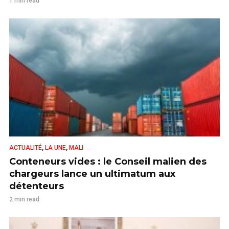
1 min read
,
,
ACTUALITÉ
LA UNE
MALI
Conteneurs vides : le Conseil malien des
chargeurs lance un ultimatum aux
détenteurs
2 min read