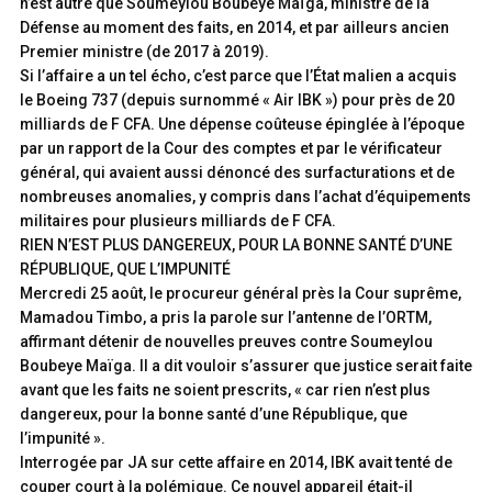
n’est autre que Soumeylou Boubeye Maïga, ministre de la
Défense au moment des faits, en 2014, et par ailleurs ancien
Premier ministre (de 2017 à 2019).
Si l’affaire a un tel écho, c’est parce que l’État malien a acquis
le Boeing 737 (depuis surnommé « Air IBK ») pour près de 20
milliards de F CFA. Une dépense coûteuse épinglée à l’époque
par un rapport de la Cour des comptes et par le vérificateur
général, qui avaient aussi dénoncé des surfacturations et de
nombreuses anomalies, y compris dans l’achat d’équipements
militaires pour plusieurs milliards de F CFA.
RIEN N’EST PLUS DANGEREUX, POUR LA BONNE SANTÉ D’UNE
RÉPUBLIQUE, QUE L’IMPUNITÉ
Mercredi 25 août, le procureur général près la Cour suprême,
Mamadou Timbo, a pris la parole sur l’antenne de l’ORTM,
affirmant détenir de nouvelles preuves contre Soumeylou
Boubeye Maïga. Il a dit vouloir s’assurer que justice serait faite
avant que les faits ne soient prescrits, « car rien n’est plus
dangereux, pour la bonne santé d’une République, que
l’impunité ».
Interrogée par JA sur cette affaire en 2014, IBK avait tenté de
couper court à la polémique. Ce nouvel appareil était-il