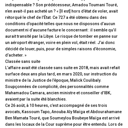
indispensable ? Son prédécesseur, Amadou Toumani Touré,
n’en avait-il pas acheté un ? « [Il est] hors d’état de voler, avait
rétorqué le chef de l’État. Ce 727 a été obtenu dans des
conditions d’opacité telles que nous ne disposons d’aucun
document ni d’aucune facture le concernant : il semble qu’il
aurait transité par la Libye. Le risque de tomber en panne sur
un aéroport étranger, voire en plein vol, était réel. J’ai donc
décidé de louer, puis, pour de simples raisons d’économie,
d’acheter. »
Classée sans suite
L’affaire avait été classée sans suite en 2018, mais avait refait
surface deux ans plus tard, en mars 2020, sur instruction du
ministre de la Justice de l’époque, Malick Coulibaly.
Soupçonnées de complicité, des personnalités comme
Mahamadou Camara, ancien ministre et conseiller d’IBK,
avaient par la suite été blanchies.
Ce 26 août, à 10 heures, c’est accompagné de ses trois
avocats, Kassoum Tapo, Anouba Aly Maïga et Abdourahamane
Ben Mamata Touré, que Soumeylou Boubeye Maïga est arrivé
dans les locaux de la Cour suprême pour être entendu. Lors de