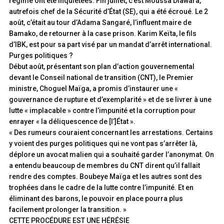
régime ont été inquiétées. Fin juillet, c’est Moussa Diawara,
autrefois chef de la Sécurité d’État (SE), qui a été écroué. Le 2
août, c’était au tour d’Adama Sangaré, l’influent maire de
Bamako, de retourner à la case prison. Karim Keïta, le fils
d’IBK, est pour sa part visé par un mandat d’arrêt international.
Purges politiques ?
Début août, présentant son plan d’action gouvernemental
devant le Conseil national de transition (CNT), le Premier
ministre, Choguel Maïga, a promis d’instaurer une «
gouvernance de rupture et d’exemplarité » et de se livrer à une
lutte « implacable » contre l’impunité et la corruption pour
enrayer « la déliquescence de [l’]État ».
« Des rumeurs couraient concernant les arrestations. Certains
y voient des purges politiques qui ne vont pas s’arrêter là,
déplore un avocat malien qui a souhaité garder l’anonymat. On
a entendu beaucoup de membres du CNT dirent qu’il fallait
rendre des comptes. Boubeye Maïga et les autres sont des
trophées dans le cadre de la lutte contre l’impunité. Et en
éliminant des barons, le pouvoir en place pourra plus
facilement prolonger la transition. »
CETTE PROCÉDURE EST UNE HÉRÉSIE