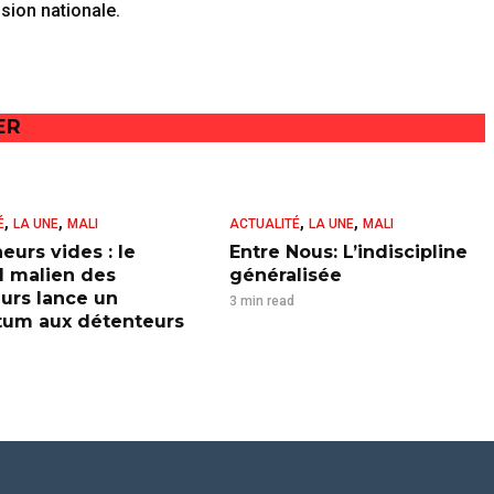
sion nationale.
ER
,
,
,
,
É
LA UNE
MALI
ACTUALITÉ
LA UNE
MALI
eurs vides : le
Entre Nous: L’indiscipline
l malien des
généralisée
urs lance un
3 min read
tum aux détenteurs