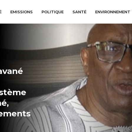
É
EMISSIONS
POLITIQUE
SANTÉ
ENVIRONNEMENT
avané
ystème
é,
nsements