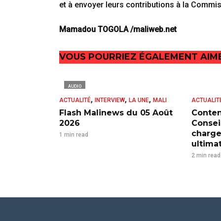
et à envoyer leurs contributions à la Commis
Mamadou TOGOLA /maliweb.net
VOUS POURRIEZ ÉGALEMENT AIM
AUDIO
,
,
,
ACTUALITÉ
INTERVIEW
LA UNE
MALI
ACTUALIT
Flash Malinews du 05 Août
Conten
2026
Consei
charge
1 min read
ultima
2 min read