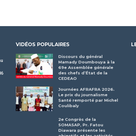
VIDÉOS POPULAIRES
L
Discours du général
au
Mamady Doumbouya à la
69e Assemblée générale
des chefs d’État de la
86
CEDEAO
r
Journées AFRAFRA 2026.
Le prix du journalisme
Santé remporté par Michel
Coulibaly
2e Congrès de la
SOMASAP, Pr. Fatou
Diawara présente les
objectifs et les activités