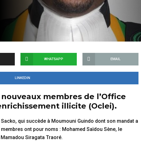
WHATSAPP
EMAIL
LINKEDIN
s nouveaux membres de l’Office
nrichissement illicite (Oclei).
bo Sacko, qui succède à Moumouni Guindo dont son mandat a
utres membres ont pour noms : Mohamed Saïdou Sène, le
t Mamadou Siragata Traoré.