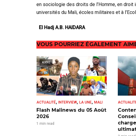
en sociologie des droits de l’Homme, en droit i
universités du Mali, écoles militaires et à l’Eco
El Hadj A.B. HAIDARA
VOUS POURRIEZ ÉGALEMENT AIM
AUDIO
,
,
,
ACTUALITÉ
INTERVIEW
LA UNE
MALI
ACTUALIT
Flash Malinews du 05 Août
Conten
2026
Consei
charge
1 min read
ultima