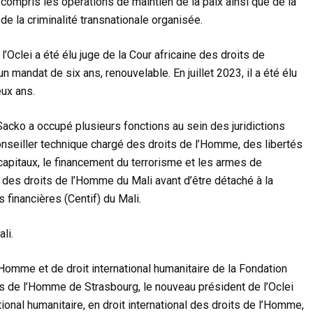
 compris les opérations de maintien de la paix ainsi que de la
de la criminalité transnationale organisée.
l’Oclei a été élu juge de la Cour africaine des droits de
 mandat de six ans, renouvelable. En juillet 2023, il a été élu
eux ans.
Sacko a occupé plusieurs fonctions au sein des juridictions
nseiller technique chargé des droits de l’Homme, des libertés
 capitaux, le financement du terrorisme et les armes de
 des droits de l’Homme du Mali avant d’être détaché à la
 financières (Centif) du Mali.
li.
’Homme et de droit international humanitaire de la Fondation
its de l’Homme de Strasbourg, le nouveau président de l’Oclei
ional humanitaire, en droit international des droits de l’Homme,