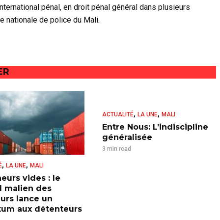
nternational pénal, en droit pénal général dans plusieurs
le nationale de police du Mali.
ER
,
,
ACTUALITÉ
LA UNE
MALI
Entre Nous: L’indiscipline
généralisée
3 min read
,
,
É
LA UNE
MALI
eurs vides : le
l malien des
urs lance un
tum aux détenteurs