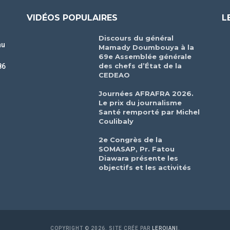
VIDÉOS POPULAIRES
L
Discours du général
au
Mamady Doumbouya à la
69e Assemblée générale
des chefs d’État de la
86
CEDEAO
r
Journées AFRAFRA 2026.
Le prix du journalisme
Santé remporté par Michel
Coulibaly
2e Congrès de la
SOMASAP, Pr. Fatou
Diawara présente les
objectifs et les activités
COPYRIGHT © 2026. SITE CRÉE PAR
LEROIANI
.