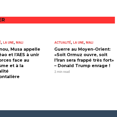
ER
,
,
,
,
É
LA UNE
MALI
ACTUALITÉ
LA UNE
MALI
nou, Musa appelle
Guerre au Moyen-Orient:
ao et l’AES à unir
«Soit Ormuz ouvre, soit
forces face au
l’Iran sera frappé très fort»
sme et à la
– Donald Trump enrage !
lité
2 min read
ontalière