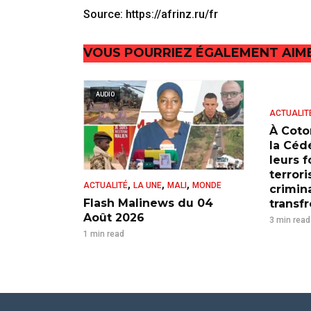
Source: https://afrinz.ru/fr
VOUS POURRIEZ ÉGALEMENT AIM
AUDIO
ACTUALIT
À Coto
la Cédé
leurs 
terrori
,
,
,
ACTUALITÉ
LA UNE
MALI
MONDE
crimina
Flash Malinews du 04
transfr
Août 2026
3 min read
1 min read