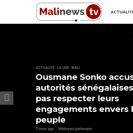
ACTUALIT
,
,
ACTUALITÉ
LA UNE
MALI
Ousmane Sonko accus
autorités sénégalaise
pas respecter leurs
engagements envers 
peuple
2 mois ago
Malinews partenaire