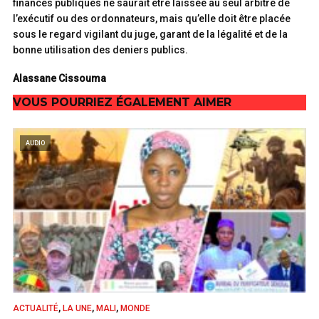
finances publiques ne saurait être laissée au seul arbitre de
l’exécutif ou des ordonnateurs, mais qu’elle doit être placée
sous le regard vigilant du juge, garant de la légalité et de la
bonne utilisation des deniers publics.
Alassane Cissouma
VOUS POURRIEZ ÉGALEMENT AIMER
AUDIO
,
,
,
ACTUALITÉ
LA UNE
MALI
MONDE