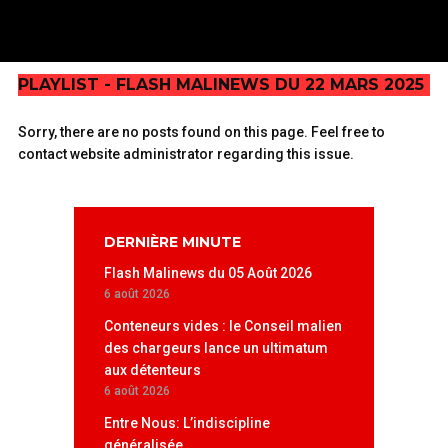
PLAYLIST - FLASH MALINEWS DU 22 MARS 2025
Sorry, there are no posts found on this page. Feel free to
contact website administrator regarding this issue.
DERNIÈRE MINUTE
Flash Malinews du 05 Août 2026
6 août 2026
Conteneurs vides : le Conseil malien
des chargeurs lance un ultimatum
aux détenteurs
6 août 2026
Entre Nous: L’indiscipline
généralisée