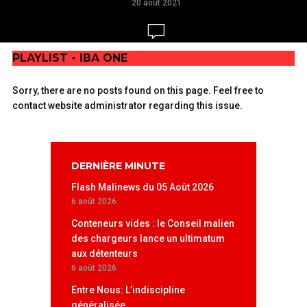
20 août 2021
AJOUTEZ UN
PLAYLIST - IBA ONE
COMMENTAIRE
Sorry, there are no posts found on this page. Feel free to
contact website administrator regarding this issue.
DERNIÈRE MINUTE
Flash Malinews du 05 Août 2026
6 août 2026
Conteneurs vides : le Conseil malien
des chargeurs lance un ultimatum
aux détenteurs
6 août 2026
Entre Nous: L’indiscipline
généralisée