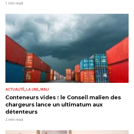
1 min read
,
,
ACTUALITÉ
LA UNE
MALI
Conteneurs vides : le Conseil malien des
chargeurs lance un ultimatum aux
détenteurs
2 min read