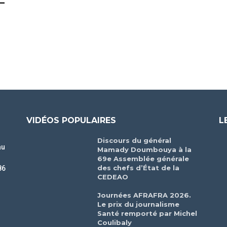
–
VIDÉOS POPULAIRES
L
Discours du général
au
Mamady Doumbouya à la
69e Assemblée générale
des chefs d’État de la
86
CEDEAO
r
Journées AFRAFRA 2026.
Le prix du journalisme
Santé remporté par Michel
Coulibaly