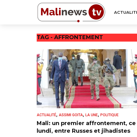
ACTUALIT
TAG - AFFRONTEMENT
,
,
,
ACTUALITÉ
ASSIMI GOITA
LA UNE
POLITIQUE
Mali: un premier affrontement, ce
lundi, entre Russes et jihadistes