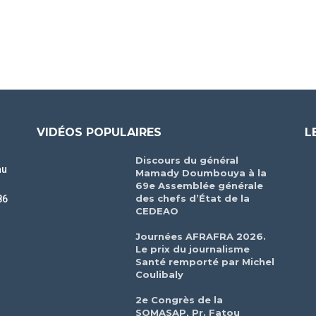
VIDÉOS POPULAIRES
L
Discours du général
au
Mamady Doumbouya à la
69e Assemblée générale
des chefs d’État de la
86
CEDEAO
r
Journées AFRAFRA 2026.
Le prix du journalisme
Santé remporté par Michel
Coulibaly
2e Congrès de la
SOMASAP, Pr. Fatou