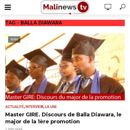
TAG - BALLA DIAWARA
VIDEO
,
,
ACTUALITÉ
INTERVIEW
LA UNE
Master GIRE. Discours de Balla Diawara, le
major de la 1ère promotion
1 min read