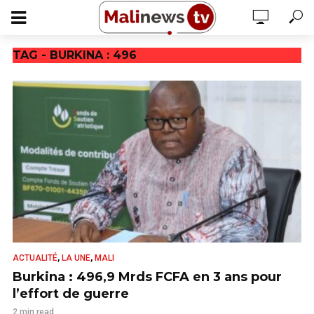
TAG - BURKINA : 496
,
,
ACTUALITÉ
LA UNE
MALI
Burkina : 496,9 Mrds FCFA en 3 ans pour
l’effort de guerre
2 min read