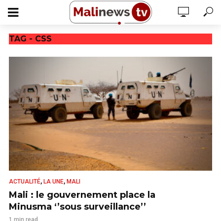
TAG - CSS
,
,
ACTUALITÉ
LA UNE
MALI
Mali : le gouvernement place la
Minusma ‘’sous surveillance’’
1 min read