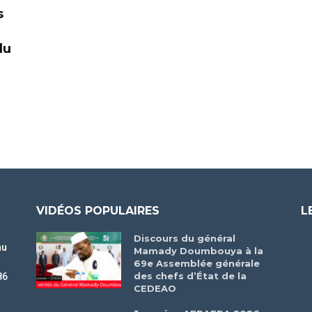
s
du
VIDÉOS POPULAIRES
L
Discours du général
au
Mamady Doumbouya à la
69e Assemblée générale
des chefs d’État de la
86
CEDEAO
r