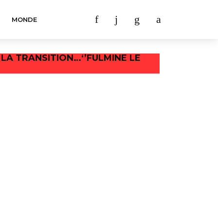
MONDE
 LA TRANSITION…‘’FULMINE LE