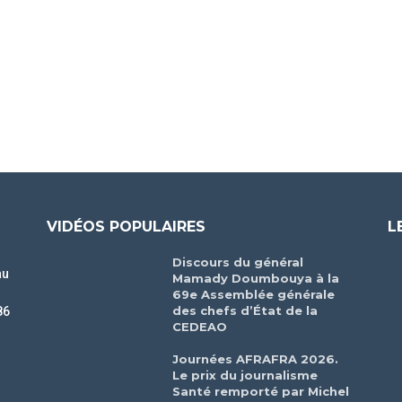
VIDÉOS POPULAIRES
L
Discours du général
au
Mamady Doumbouya à la
69e Assemblée générale
des chefs d’État de la
86
CEDEAO
r
Journées AFRAFRA 2026.
Le prix du journalisme
Santé remporté par Michel